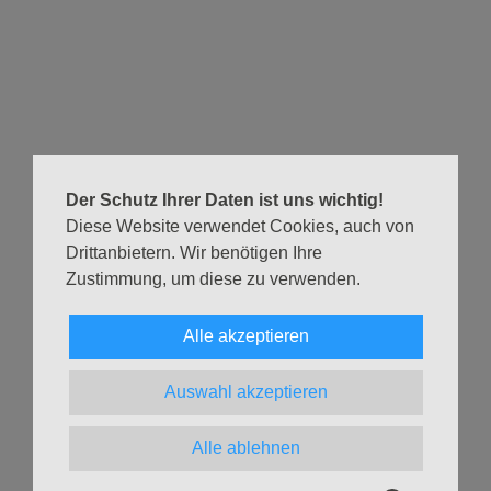
Hier sind noch mehr Infos
Für viele ist das Treffen zum Gemeindenachmittag ein
fester Termin im Wochenplan, andere kommen zu einem
bestimmten Thema – willkommen sind sie alle, auch
Der Schutz Ihrer Daten ist uns wichtig!
unabhängig vom Alter!
Diese Website verwendet Cookies, auch von
Über eine Spende für Kaffee und Kuchen freuen wir uns!
Drittanbietern. Wir benötigen Ihre
Zustimmung, um diese zu verwenden.
Informationen zu den Treffen gibt Karin Kluck:
Tel.:
040 398 09 78 41
Alle akzeptieren
E-Mail:
karin.kluck@ev-ke.de
Auswahl akzeptieren
Zurück
Alle ablehnen