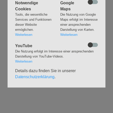
Notwendige
Google
Cookies
Maps
Tools, die wesentliche
Die Nutzung von Google
Navigation
GLAUBEN
MUSIK
Services und Funktionen
Maps erfolgt im Interesse
überspringen
dieser Website
einer ansprechenden
Gottesdienste &
Freundeskreis der
Andachten
Kirchenmusik
ermöglichen.
Darstellung von Karten.
Weiterlesen
Weiterlesen
Taufen
Konzerte
Konfirmationen
Internationaler
YouTube
Eimsbütteler
Trauungen
Die Nutzung erfolgt im Interesse einer ansprechenden
Orgelsommer
Beerdigungen
Darstellung von YouTube-Videos.
Chöre
Offene Kirche / Raum der
Weiterlesen
Band
Stille
Details dazu finden Sie in unserer
Stimmbildung
Interreligiöser Dialog
Datenschutzerklärung
.
VERANSTALTUNGEN
GRUPPEN
Kalender
Kinder und Familien
Ausstellungen
Krabbelgruppe
Glaubensatelier
Konfizeit