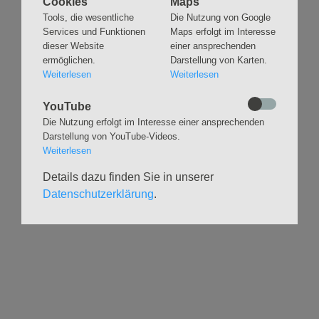
Cookies
Maps
überspringen
Tools, die wesentliche
Die Nutzung von Google
Gottesdienste &
Freundeskreis der
Services und Funktionen
Maps erfolgt im Interesse
Andachten
Kirchenmusik
dieser Website
einer ansprechenden
Taufen
Konzerte
ermöglichen.
Darstellung von Karten.
Konfirmationen
Internationaler
Weiterlesen
Weiterlesen
Eimsbütteler
Trauungen
Orgelsommer
YouTube
Beerdigungen
Chöre
Die Nutzung erfolgt im Interesse einer ansprechenden
Offene Kirche / Raum der
Band
Darstellung von YouTube-Videos.
Stille
Weiterlesen
Stimmbildung
Interreligiöser Dialog
Details dazu finden Sie in unserer
Datenschutzerklärung
.
VERANSTALTUNGEN
GRUPPEN
Kalender
Kinder und Familien
Ausstellungen
Krabbelgruppe
Glaubensatelier
Konfizeit
Gemeindenachmittage
Jugendvilla
Kleinsbüttel Kinder­
TeamerCard
flohmarkt
Yoga