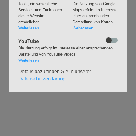
Gottesdienste &
Freundeskreis der
Tools, die wesentliche
Die Nutzung von Google
Andachten
Kirchenmusik
Services und Funktionen
Maps erfolgt im Interesse
Taufen
Konzerte
dieser Website
einer ansprechenden
ermöglichen.
Darstellung von Karten.
Konfirmationen
Internationaler
Weiterlesen
Weiterlesen
Eimsbütteler
Trauungen
Orgelsommer
Beerdigungen
YouTube
Chöre
Offene Kirche / Raum der
Die Nutzung erfolgt im Interesse einer ansprechenden
Band
Stille
Darstellung von YouTube-Videos.
Stimmbildung
Interreligiöser Dialog
Weiterlesen
Details dazu finden Sie in unserer
VERANSTALTUNGEN
GRUPPEN
Datenschutzerklärung
.
Kalender
Kinder und Familien
Ausstellungen
Krabbelgruppe
Glaubensatelier
Konfizeit
Gemeindenachmittage
Jugendvilla
Kleinsbüttel Kinder­
TeamerCard
flohmarkt
Yoga
Weidenfest
Meditation