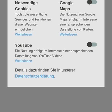
Notwendige
Google
Cookies
Maps
Tools, die wesentliche
Die Nutzung von Google
Navigation
GLAUBEN
MUSIK
Services und Funktionen
Maps erfolgt im Interesse
überspringen
dieser Website
einer ansprechenden
Gottesdienste &
Freundeskreis der
Andachten
Kirchenmusik
ermöglichen.
Darstellung von Karten.
Weiterlesen
Weiterlesen
Taufen
Konzerte
Konfirmationen
Internationaler
YouTube
Eimsbütteler
Trauungen
Die Nutzung erfolgt im Interesse einer ansprechenden
Orgelsommer
Beerdigungen
Darstellung von YouTube-Videos.
Chöre
Offene Kirche / Raum der
Weiterlesen
Band
Stille
Details dazu finden Sie in unserer
Stimmbildung
Interreligiöser Dialog
Datenschutzerklärung
.
VERANSTALTUNGEN
GRUPPEN
Kalender
Kinder und Familien
Ausstellungen
Krabbelgruppe
Glaubensatelier
Konfizeit