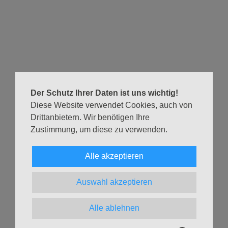
Informationen und Gespräch über den Weltgebetstag, den
wir am 1.März feiern.
Für viele ist das Treffen zum Gemeindenachmittag ein
fester Termin im Wochenplan, andere kommen zu einem
bestimmten Thema – willkommen sind sie alle, auch
Der Schutz Ihrer Daten ist uns wichtig!
unabhängig vom Alter!
Diese Website verwendet Cookies, auch von
Über eine Spende für Kaffee und Kuchen freuen wir uns!
Drittanbietern. Wir benötigen Ihre
Zustimmung, um diese zu verwenden.
Informationen zu den Treffen gibt Karin Kluck:
Tel.:
040 398 09 78 41
Alle akzeptieren
E-Mail:
karin.kluck@ev-ke.de
Auswahl akzeptieren
Zurück
Alle ablehnen