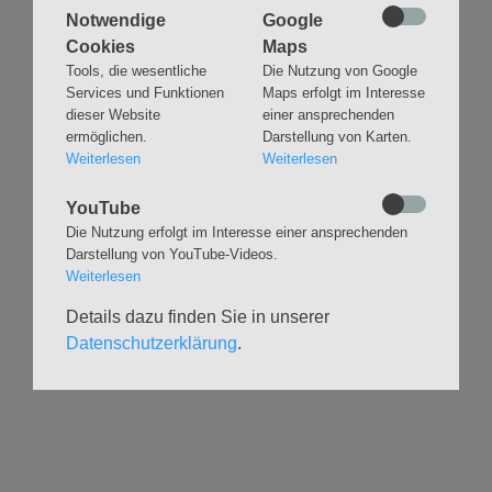
Notwendige
Google
Cookies
Maps
Tools, die wesentliche
Die Nutzung von Google
Navigation
GLAUBEN
MUSIK
Services und Funktionen
Maps erfolgt im Interesse
überspringen
dieser Website
einer ansprechenden
Gottesdienste &
Freundeskreis der
ermöglichen.
Darstellung von Karten.
Andachten
Kirchenmusik
Weiterlesen
Weiterlesen
Taufen
Konzerte
Konfirmationen
Internationaler
YouTube
Eimsbütteler
Trauungen
Die Nutzung erfolgt im Interesse einer ansprechenden
Orgelsommer
Darstellung von YouTube-Videos.
Beerdigungen
Chöre
Weiterlesen
Offene Kirche / Raum der
Band
Stille
Details dazu finden Sie in unserer
Stimmbildung
Interreligiöser Dialog
Datenschutzerklärung
.
VERANSTALTUNGEN
GRUPPEN
Kalender
Kinder und Familien
Ausstellungen
Krabbelgruppe
Glaubensatelier
Konfizeit