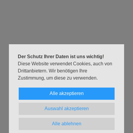
Kuchen und dem persönlichen Austausch startet ein
abwechslungsreiches Programm.
Geplante Themen:
13. Dezember: "Mache dich auf, werde Licht"
20. Dezember: Die Jahresuhr steht nicht still. Wir blicken
zurück auf das vergangene Jahr – unsere
Der Schutz Ihrer Daten ist uns wichtig!
Gemeindenachmittage
Diese Website verwendet Cookies, auch von
Drittanbietern. Wir benötigen Ihre
Zustimmung, um diese zu verwenden.
Informationen zum Treffen gibt Karin Kluck:
Tel.:
040 398 09 78 41
Alle akzeptieren
E-Mail:
karin.kluck@ev-ke.de
Auswahl akzeptieren
Zurück
Alle ablehnen