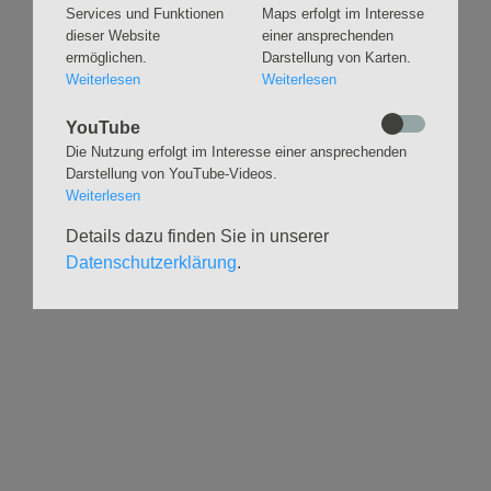
Taufen
Konzerte
Services und Funktionen
Maps erfolgt im Interesse
dieser Website
einer ansprechenden
Konfirmationen
Internationaler
ermöglichen.
Darstellung von Karten.
Eimsbütteler
Trauungen
Weiterlesen
Weiterlesen
Orgelsommer
Beerdigungen
Chöre
Offene Kirche / Raum der
YouTube
Band
Stille
Die Nutzung erfolgt im Interesse einer ansprechenden
Stimmbildung
Interreligiöser Dialog
Darstellung von YouTube-Videos.
Weiterlesen
VERANSTALTUNGEN
GRUPPEN
Details dazu finden Sie in unserer
Datenschutzerklärung
.
Kalender
Kinder und Familien
Ausstellungen
Krabbelgruppe
Glaubensatelier
Konfizeit
Gemeindenachmittage
Jugendvilla
Kleinsbüttel Kinder­
TeamerCard
flohmarkt
Yoga
Weidenfest
Meditation
Leben im Alter
Literaturkreis