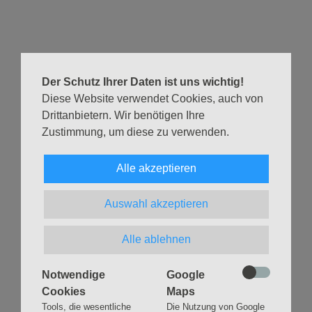
fester Termin im Wochenplan, andere kommen zu einem
bestimmten Thema – willkommen sind sie alle, auch
unabhängig vom Alter!
Über eine Spende für Kaffee und Kuchen freuen wir uns!
Der Schutz Ihrer Daten ist uns wichtig!
Informationen zu den Treffen gibt Karin Kluck:
Diese Website verwendet Cookies, auch von
Tel.:
040 398 09 78 41
Drittanbietern. Wir benötigen Ihre
E-Mail:
karin.kluck@ev-ke.de
Zustimmung, um diese zu verwenden.
Zurück
Alle akzeptieren
Auswahl akzeptieren
Alle ablehnen
Navigation
GLAUBEN
MUSIK
Notwendige
Google
überspringen
Gottesdienste &
Freundeskreis der
Cookies
Maps
Andachten
Kirchenmusik
Tools, die wesentliche
Die Nutzung von Google