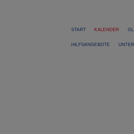
Navigation
START
KALENDER
GL
überspringen
HILFSANGEBOTE
UNTER
Leben im Alter
Dienstag, 10.03.2026
14:00 Uhr
emeinde­nachmitt