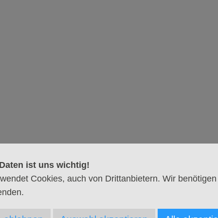
niger & Wesentliches
 und Kuchen und dem persönlichen Austausch startet ein
r Austausch darüber, was wir loslassen können – und was
Apostelkirche Eimsbüttel
Daten ist uns wichtig!
Bei der Apostelkirche
wendet Cookies, auch von Drittanbietern. Wir benötigen
20257 Hamburg
enden.