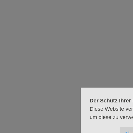
Apostelkirche, Forum
Fastenzeit – We
Nach einer Zeit für Kaffee
Programm. Heute: Ein ruhige
Der Schutz Ihrer 
Diese Website ver
um diese zu verw