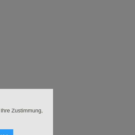
 abwechslungsreiches
 uns wirklich gut tut.
 Ihre Zustimmung,