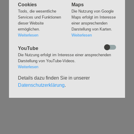
Cookies
Maps
Navigation
GLAUBEN
MUSIK
Tools, die wesentliche
Die Nutzung von Google
überspringen
Services und Funktionen
Maps erfolgt im Interesse
Gottesdienste &
Freundeskreis der
Andachten
Kirchenmusik
dieser Website
einer ansprechenden
ermöglichen.
Darstellung von Karten.
Taufen
Konzerte
Weiterlesen
Weiterlesen
Konfirmationen
Internationaler
Eimsbütteler
Trauungen
YouTube
Orgelsommer
Beerdigungen
Die Nutzung erfolgt im Interesse einer ansprechenden
Chöre
Offene Kirche / Raum der
Darstellung von YouTube-Videos.
Band
Stille
Weiterlesen
Stimmbildung
Interreligiöser Dialog
Details dazu finden Sie in unserer
Datenschutzerklärung
.
VERANSTALTUNGEN
GRUPPEN
Kalender
Kinder und Familien
Ausstellungen
Krabbelgruppe
Glaubensatelier
Konfizeit
Gemeindenachmittage
Jugendvilla
Kleinsbüttel Kinder­
TeamerCard