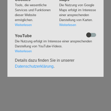
überspringen
Tools, die wesentliche
Die Nutzung von Google
Gottesdienste &
Freundeskreis der
Services und Funktionen
Maps erfolgt im Interesse
Andachten
Kirchenmusik
dieser Website
einer ansprechenden
Taufen
Konzerte
ermöglichen.
Darstellung von Karten.
Konfirmationen
Internationaler
Weiterlesen
Weiterlesen
Eimsbütteler
Trauungen
Orgelsommer
Beerdigungen
YouTube
Chöre
Die Nutzung erfolgt im Interesse einer ansprechenden
Offene Kirche / Raum der
Band
Darstellung von YouTube-Videos.
Stille
Stimmbildung
Weiterlesen
Interreligiöser Dialog
Details dazu finden Sie in unserer
Datenschutzerklärung
.
VERANSTALTUNGEN
GRUPPEN
Kalender
Kinder und Familien
Ausstellungen
Krabbelgruppe
Glaubensatelier
Konfizeit
Gemeindenachmittage
Jugendvilla
Kleinsbüttel Kinder­
TeamerCard
flohmarkt
Yoga
Weidenfest