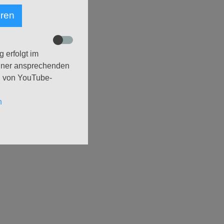
eren
 friedlichen Miteinanders,
e
 erfolgt im
 steht es in unseren beiden
einer ansprechenden
 das Licht nach den
g von YouTube-
n