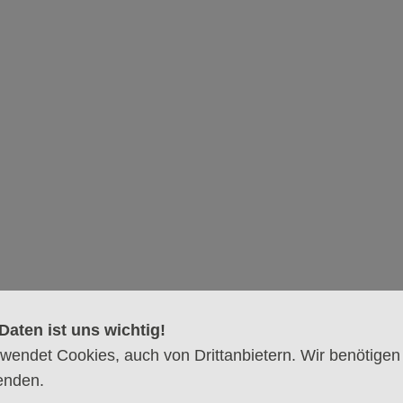
hem – auf der Suche nach dem Frieden
der Apostelkirche
ehem seit 1986 alljährlich in der Geburtskirche Jesu ent
nder als grenzüberschreitendes Symbol weitergegeben.
Apostelkirche Eimsbüttel
Bei der Apostelkirche
Daten ist uns wichtig!
20257 Hamburg
wendet Cookies, auch von Drittanbietern. Wir benötigen
enden.