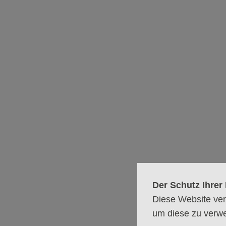
Friedenslicht aus Bethle
Friedenslicht in 
Das Friedenslicht aus Bethl
und von dort an über 30 Lä
Der Schutz Ihrer 
Diese Website ver
um diese zu verw