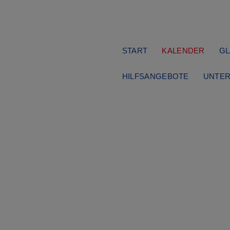
Navigation
START
KALENDER
GL
überspringen
HILFSANGEBOTE
UNTER
Advent
Mittwoch, 24.12.2025
14:00–23:59 Uhr
denslicht Apostelk