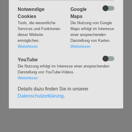
Notwendige
Google
Cookies
Maps
Tools, die wesentliche
Die Nutzung von Google
Services und Funktionen
Maps erfolgt im Interesse
Navigation
GLAUBEN
MUSIK
dieser Website
einer ansprechenden
überspringen
ermöglichen.
Darstellung von Karten.
Gottesdienste &
Freundeskreis der
Weiterlesen
Weiterlesen
Andachten
Kirchenmusik
Taufen
Konzerte
YouTube
Konfirmationen
Internationaler
Die Nutzung erfolgt im Interesse einer ansprechenden
Eimsbütteler
Trauungen
Darstellung von YouTube-Videos.
Orgelsommer
Beerdigungen
Weiterlesen
Chöre
Offene Kirche / Raum der
Band
Details dazu finden Sie in unserer
Stille
Stimmbildung
Datenschutzerklärung
.
Interreligiöser Dialog
VERANSTALTUNGEN
GRUPPEN
Kalender
Kinder und Familien
Ausstellungen
Krabbelgruppe