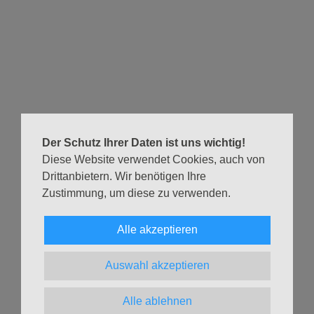
Hier sind noch mehr Infos
Mit Begeisterung und viel Schwung bringen sie diese
biblischen Geschichten nun in unseren Gottesdienst ein –
musikalisch, lebendig und berührend.
Ein weiterer Höhepunkt: In diesem Gottesdienst werden
zwei Kinder getauft. Gemeinsam feiern wir, dass Gott uns
begleitet – damals wie heute, in allen Lebensgeschichten.
Der Schutz Ihrer Daten ist uns wichtig!
Ein Gottesdienst für Groß und Klein – mit Musik, Glauben
Diese Website verwendet Cookies, auch von
und Gemeinschaft.
Drittanbietern. Wir benötigen Ihre
Zustimmung, um diese zu verwenden.
Alle akzeptieren
Eine Übersicht über alle Gottesdiensttermine im aktuellen
Monat findest Du auf der Seite
Gottesdienste & Andachten
.
Auswahl akzeptieren
Zurück
Alle ablehnen