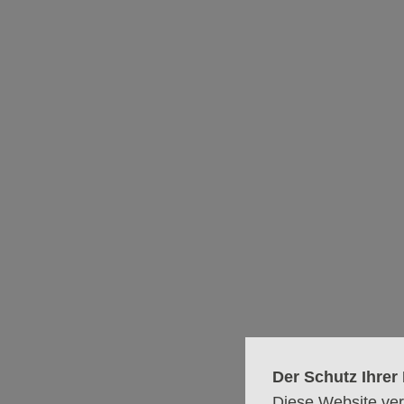
Pastorin Nina Schumann
Bei Jesus ist Plat
Das Klima wird rauer. Wer ni
abgestempelt.
Der Schutz Ihrer 
Diese Website ver