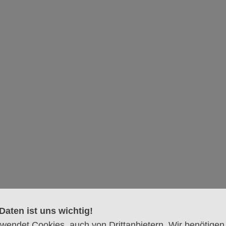
z für die, die durch's Netz fallen
chts leistet, wird schnell abgewertet und als unbrauchbar
Apostelkirche Eimsbüttel
Bei der Apostelkirche
20257 Hamburg
Daten ist uns wichtig!
wendet Cookies, auch von Drittanbietern. Wir benötigen