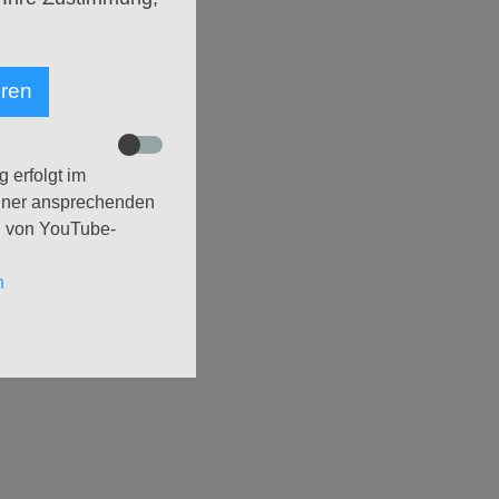
 Zuerst die Frage: Was
eren
e
 erfolgt im
einer ansprechenden
te. Vielleicht kann sie
g von YouTube-
n
Kind!
Seite
Gottesdienste &