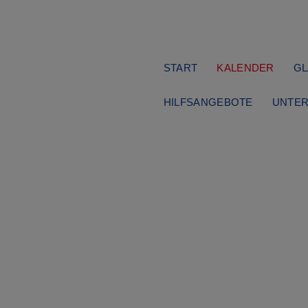
Navigation
START
KALENDER
GL
überspringen
HILFSANGEBOTE
UNTER
Gottesdienst
Sonntag, 14.06.2026
10:00 Uhr
Familienkirche