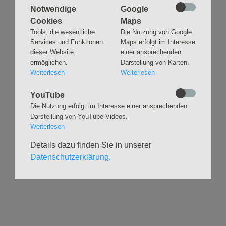
Notwendige
Google
Cookies
Maps
Tools, die wesentliche
Die Nutzung von Google
Navigation
GLAUBEN
MUSIK
Services und Funktionen
Maps erfolgt im Interesse
überspringen
dieser Website
einer ansprechenden
Gottesdienste &
Freundeskreis der
ermöglichen.
Darstellung von Karten.
Andachten
Kirchenmusik
Weiterlesen
Weiterlesen
Taufen
Konzerte
Konfirmationen
Internationaler
YouTube
Eimsbütteler
Trauungen
Die Nutzung erfolgt im Interesse einer ansprechenden
Orgelsommer
Beerdigungen
Darstellung von YouTube-Videos.
Chöre
Weiterlesen
Offene Kirche / Raum der
Band
Stille
Details dazu finden Sie in unserer
Stimmbildung
Interreligiöser Dialog
Datenschutzerklärung
.
VERANSTALTUNGEN
GRUPPEN
Kalender
Kinder und Familien
Ausstellungen
Krabbelgruppe
Glaubensatelier
Konfizeit