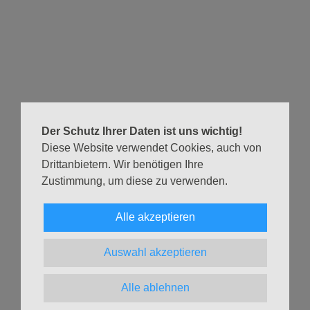
Wir sind zurück im Alltag und die Kriege, die tyrannischen
Herrscher und das Leid sind auch immer noch da.
Wer findet Kraft zum Widerstand? Wodurch kommt die
Kraft für Gerechtigkeit, Frieden und das Gute?
Elia, der Prophet in Israel-Palästina, hat vor über 2500
Jahren solche Kraft gegen einen tyrannischen Herrscher
gefunden und Klartext gesprochen.
Der Schutz Ihrer Daten ist uns wichtig!
Wir hören die Geschichte. Hoffentlich macht sie uns Mut.
Diese Website verwendet Cookies, auch von
Wir freuen uns auf die Familienkirche mit Euch, Nina
Drittanbietern. Wir benötigen Ihre
Zustimmung, um diese zu verwenden.
Schumann und Christian Gosch
Eine Übersicht über alle Gottesdiensttermine im aktuellen
Alle akzeptieren
Monat findest Du auf der Seite
Gottesdienste & Andachten
.
Auswahl akzeptieren
Zurück
Alle ablehnen