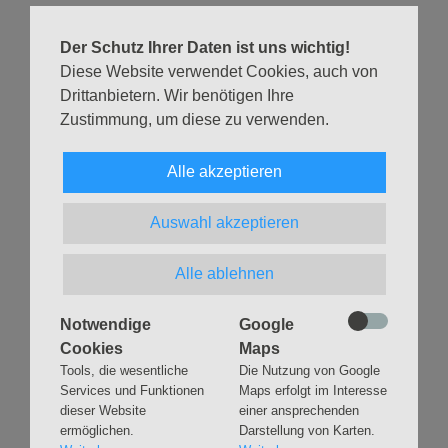
Familienkirche in der Apostelkirche um 10 Uhr.
Ich freue mich auf euch! Eure Maria
Der Schutz Ihrer Daten ist uns wichtig!
Diese Website verwendet Cookies, auch von
Drittanbietern. Wir benötigen Ihre
Zurück
Zustimmung, um diese zu verwenden.
Alle akzeptieren
Auswahl akzeptieren
Navigation
GLAUBEN
MUSIK
überspringen
Alle ablehnen
Gottesdienste &
Freundeskreis der
Andachten
Kirchenmusik
Taufen
Konzerte
Notwendige
Google
Konfirmationen
Internationaler
Cookies
Maps
Eimsbütteler
Trauungen
Tools, die wesentliche
Die Nutzung von Google
Orgelsommer
Services und Funktionen
Maps erfolgt im Interesse
Beerdigungen
Chöre
dieser Website
einer ansprechenden
Offene Kirche / Raum der
ermöglichen.
Darstellung von Karten.
Band
Stille