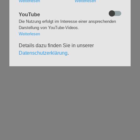
Weiterlesen
Weiterlesen
Stimmbildung
Interreligiöser Dialog
YouTube
Die Nutzung erfolgt im Interesse einer ansprechenden
VERANSTALTUNGEN
GRUPPEN
Darstellung von YouTube-Videos.
Kalender
Kinder und Familien
Weiterlesen
Ausstellungen
Krabbelgruppe
Details dazu finden Sie in unserer
Glaubensatelier
Konfizeit
Datenschutzerklärung
.
Gemeindenachmittage
Jugendvilla
Kleinsbüttel Kinder­
TeamerCard
flohmarkt
Yoga
Weidenfest
Meditation
Leben im Alter
Literaturkreis
HILFSANGEBOTE
UNTERSTÜTZEN
Seelsorge
Spenden
Geistliche Begleitg.
Freiwilligenforum
Stadtteildiakonie
Geflüchtetenhilfe im