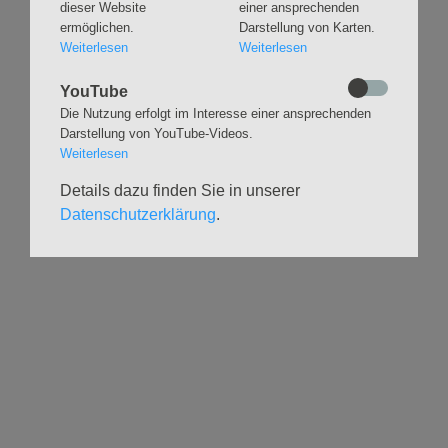
Eimsbütteler
dieser Website
einer ansprechenden
Trauungen
Orgelsommer
ermöglichen.
Darstellung von Karten.
Beerdigungen
Weiterlesen
Weiterlesen
Chöre
Offene Kirche / Raum der
Band
Stille
YouTube
Stimmbildung
Interreligiöser Dialog
Die Nutzung erfolgt im Interesse einer ansprechenden
Darstellung von YouTube-Videos.
Weiterlesen
VERANSTALTUNGEN
GRUPPEN
Details dazu finden Sie in unserer
Kalender
Kinder und Familien
Datenschutzerklärung
.
Ausstellungen
Krabbelgruppe
Glaubensatelier
Konfizeit
Gemeindenachmittage
Jugendvilla
Kleinsbüttel Kinder­
TeamerCard
flohmarkt
Yoga
Weidenfest
Meditation
Leben im Alter
Literaturkreis