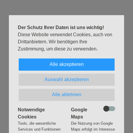
wurden, der sie heute sind.
Jede/ jeder ist herzlich willkommen.
Informationen gibt Karin Kluck:
Der Schutz Ihrer Daten ist uns wichtig!
Tel.:
040 398 09 78 41
Diese Website verwendet Cookies, auch von
E-Mail:
karin.kluck@ev-ke.de
Drittanbietern. Wir benötigen Ihre
Zustimmung, um diese zu verwenden.
Zurück
Alle akzeptieren
Auswahl akzeptieren
Alle ablehnen
Navigation
GLAUBEN
MUSIK
überspringen
Gottesdienste &
Freundeskreis der
Notwendige
Google
Andachten
Kirchenmusik
Cookies
Maps
Taufen
Konzerte
Tools, die wesentliche
Die Nutzung von Google
Konfirmationen
Internationaler
Services und Funktionen
Maps erfolgt im Interesse