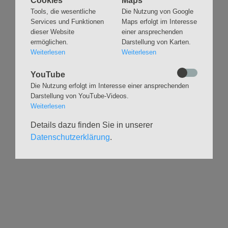
Cookies
Maps
überspringen
Tools, die wesentliche
Die Nutzung von Google
Gottesdienste &
Freundeskreis der
Services und Funktionen
Maps erfolgt im Interesse
Andachten
Kirchenmusik
dieser Website
einer ansprechenden
Taufen
Konzerte
ermöglichen.
Darstellung von Karten.
Konfirmationen
Internationaler
Weiterlesen
Weiterlesen
Eimsbütteler
Trauungen
Orgelsommer
YouTube
Beerdigungen
Chöre
Die Nutzung erfolgt im Interesse einer ansprechenden
Offene Kirche / Raum der
Band
Darstellung von YouTube-Videos.
Stille
Weiterlesen
Stimmbildung
Interreligiöser Dialog
Details dazu finden Sie in unserer
Datenschutzerklärung
.
VERANSTALTUNGEN
GRUPPEN
Kalender
Kinder und Familien
Ausstellungen
Krabbelgruppe
Glaubensatelier
Konfizeit
Gemeindenachmittage
Jugendvilla
Kleinsbüttel Kinder­
TeamerCard
flohmarkt
Yoga