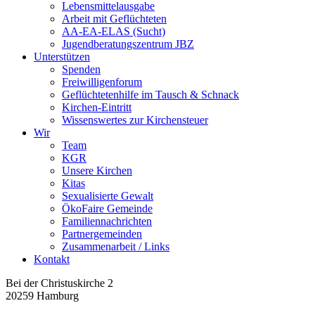
Lebensmittelausgabe
Arbeit mit Geflüchteten
AA-EA-ELAS (Sucht)
Jugendberatungs­zentrum JBZ
Unterstützen
Spenden
Freiwilligenforum
Geflüchtetenhilfe im Tausch & Schnack
Kirchen-Eintritt
Wissenswertes zur Kirchensteuer
Wir
Team
KGR
Unsere Kirchen
Kitas
Sexualisierte Gewalt
ÖkoFaire Gemeinde
Familiennachrichten
Partnergemeinden
Zusammenarbeit / Links
Kontakt
Bei der Christuskirche 2
20259 Hamburg