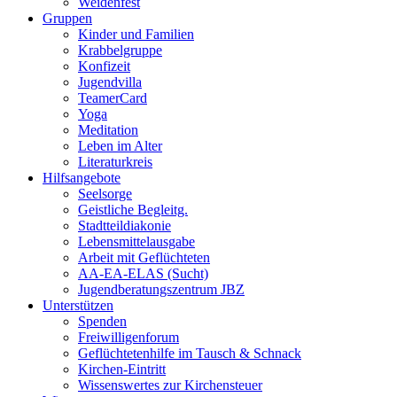
Weidenfest
Gruppen
Kinder und Familien
Krabbelgruppe
Konfizeit
Jugendvilla
TeamerCard
Yoga
Meditation
Leben im Alter
Literaturkreis
Hilfsangebote
Seelsorge
Geistliche Begleitg.
Stadtteildiakonie
Lebensmittelausgabe
Arbeit mit Geflüchteten
AA-EA-ELAS (Sucht)
Jugendberatungs­zentrum JBZ
Unterstützen
Spenden
Freiwilligenforum
Geflüchtetenhilfe im Tausch & Schnack
Kirchen-Eintritt
Wissenswertes zur Kirchensteuer