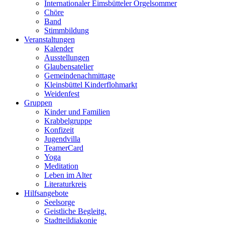
Internationaler Eimsbütteler Orgelsommer
Chöre
Band
Stimmbildung
Veranstaltungen
Kalender
Ausstellungen
Glaubensatelier
Gemeindenachmittage
Kleinsbüttel Kinder­flohmarkt
Weidenfest
Gruppen
Kinder und Familien
Krabbelgruppe
Konfizeit
Jugendvilla
TeamerCard
Yoga
Meditation
Leben im Alter
Literaturkreis
Hilfsangebote
Seelsorge
Geistliche Begleitg.
Stadtteildiakonie