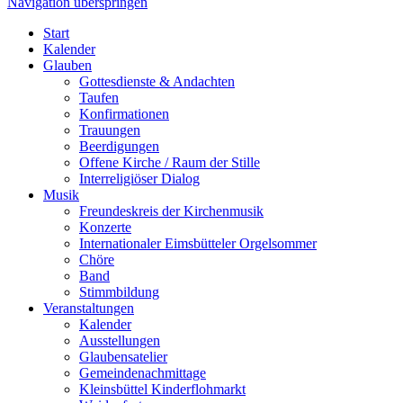
Navigation überspringen
Start
Kalender
Glauben
Gottesdienste & Andachten
Taufen
Konfirmationen
Trauungen
Beerdigungen
Offene Kirche / Raum der Stille
Interreligiöser Dialog
Musik
Freundeskreis der Kirchenmusik
Konzerte
Internationaler Eimsbütteler Orgelsommer
Chöre
Band
Stimmbildung
Veranstaltungen
Kalender
Ausstellungen
Glaubensatelier
Gemeindenachmittage
Kleinsbüttel Kinder­flohmarkt