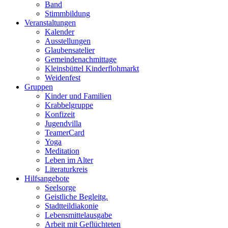
Band
Stimmbildung
Veranstaltungen
Kalender
Ausstellungen
Glaubensatelier
Gemeindenachmittage
Kleinsbüttel Kinder­flohmarkt
Weidenfest
Gruppen
Kinder und Familien
Krabbelgruppe
Konfizeit
Jugendvilla
TeamerCard
Yoga
Meditation
Leben im Alter
Literaturkreis
Hilfsangebote
Seelsorge
Geistliche Begleitg.
Stadtteildiakonie
Lebensmittelausgabe
Arbeit mit Geflüchteten