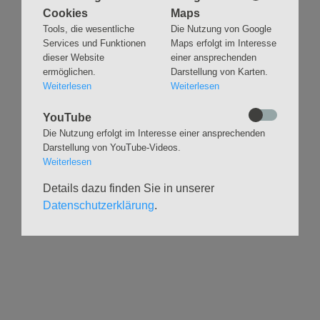
Cookies
Maps
Navigation
GLAUBEN
MUSIK
Tools, die wesentliche
Die Nutzung von Google
überspringen
Services und Funktionen
Maps erfolgt im Interesse
Gottesdienste &
Freundeskreis der
dieser Website
einer ansprechenden
Andachten
Kirchenmusik
ermöglichen.
Darstellung von Karten.
Taufen
Konzerte
Weiterlesen
Weiterlesen
Konfirmationen
Internationaler
Eimsbütteler
Trauungen
YouTube
Orgelsommer
Beerdigungen
Die Nutzung erfolgt im Interesse einer ansprechenden
Chöre
Darstellung von YouTube-Videos.
Offene Kirche / Raum der
Band
Weiterlesen
Stille
Stimmbildung
Interreligiöser Dialog
Details dazu finden Sie in unserer
Datenschutzerklärung
.
VERANSTALTUNGEN
GRUPPEN
Kalender
Kinder und Familien
Ausstellungen
Krabbelgruppe
Glaubensatelier
Konfizeit
Gemeindenachmittage
Jugendvilla
Kleinsbüttel Kinder­
TeamerCard