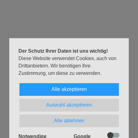
Eimsbüttel herzlich ein!
Die Besucher:innen sind eingeladen, gemeinsam mit
verschiedenen Chören und einer Band zu singen. Im
vergangenen Jahr nahmen über 1.000 Mit-Sängerinnen
und -Sänger teil.
Der Schutz Ihrer Daten ist uns wichtig!
Für das leibliche Wohl ist mit Würstchen- und
Diese Website verwendet Cookies, auch von
Glühweinständen gesorgt.
Drittanbietern. Wir benötigen Ihre
Zustimmung, um diese zu verwenden.
Wann? Sonntag, 15. Dezember, 17 bis 18.15 Uhr
Wo? Sportplatz des ETV, Bundesstraße 103
Alle akzeptieren
Zurück
Auswahl akzeptieren
Alle ablehnen
Notwendige
Google