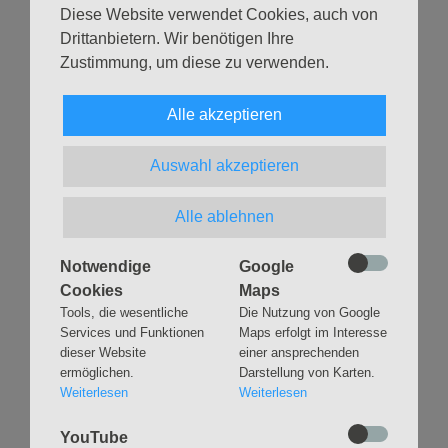
Diese Website verwendet Cookies, auch von
Drittanbietern. Wir benötigen Ihre
Zustimmung, um diese zu verwenden.
Alle akzeptieren
Navigation
GLAUBEN
MUSIK
überspringen
Gottesdienste &
Freundeskreis der
Auswahl akzeptieren
Andachten
Kirchenmusik
Taufen
Konzerte
Alle ablehnen
Konfirmationen
Internationaler
Eimsbütteler
Trauungen
Notwendige
Google
Orgelsommer
Beerdigungen
Cookies
Maps
Chöre
Offene Kirche / Raum der
Tools, die wesentliche
Die Nutzung von Google
Band
Stille
Services und Funktionen
Maps erfolgt im Interesse
Stimmbildung
Interreligiöser Dialog
dieser Website
einer ansprechenden
ermöglichen.
Darstellung von Karten.
Weiterlesen
Weiterlesen
VERANSTALTUNGEN
GRUPPEN
YouTube
Kalender
Kinder und Familien