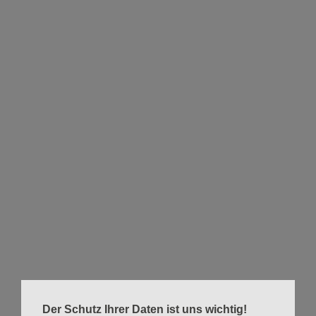
Christmette mit Chormusik
Pastorin Casonato, am Klavier Christian Gosch
Apostelkirche Eimsbüttel
Bei der Apostelkirche
20257 Hamburg
Hier sind noch mehr Infos
Eine Übersicht über alle Gottesdiensttermine im aktuellen
Monat findest Du auf der Seite
Gottesdienste & Andachten
.
Zurück
Der Schutz Ihrer Daten ist uns wichtig!