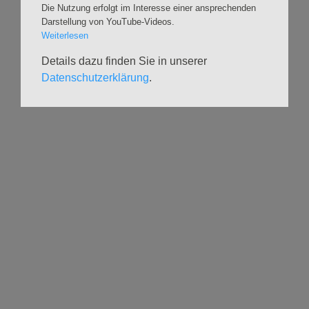
Die Nutzung erfolgt im Interesse einer ansprechenden
Ausstellungen
Krabbelgruppe
Darstellung von YouTube-Videos.
Glaubensatelier
Konfizeit
Weiterlesen
Gemeindenachmittage
Jugendvilla
Details dazu finden Sie in unserer
Kleinsbüttel Kinder­
TeamerCard
flohmarkt
Datenschutzerklärung
.
Yoga
Weidenfest
Meditation
Leben im Alter
Literaturkreis
HILFSANGEBOTE
UNTERSTÜTZEN
Seelsorge
Spenden
Geistliche Begleitg.
Freiwilligenforum
Stadtteildiakonie
Geflüchtetenhilfe im
Tausch & Schnack
Lebensmittelausgabe
Kirchen-Eintritt
Arbeit mit Geflüchteten
Wissenswertes zur
AA-EA-ELAS (Sucht)
Kirchensteuer
Jugendberatungs­zentrum