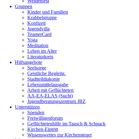
Weidenfest
Gruppen
Kinder und Familien
Krabbelgruppe
Konfizeit
Jugendvilla
TeamerCard
Yoga
Meditation
Leben im Alter
Literaturkreis
Hilfsangebote
Seelsorge
Geistliche Begleitg.
Stadtteildiakonie
Lebensmittelausgabe
Arbeit mit Geflüchteten
AA-EA-ELAS (Sucht)
Jugendberatungs­zentrum JBZ
Unterstützen
Spenden
Freiwilligenforum
Geflüchtetenhilfe im Tausch & Schnack
Kirchen-Eintritt
Wissenswertes zur Kirchensteuer