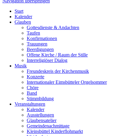
Navigation überspringen
Start
Kalender
Glauben
Gottesdienste & Andachten
Taufen
Konfirmationen
Trauungen
Beerdigungen
Offene Kirche / Raum der Stille
Interreligiöser Dialog
Musik
Freundeskreis der Kirchenmusik
Konzerte
Internationaler Eimsbütteler Orgelsommer
Chöre
Band
Stimmbildung
Veranstaltungen
Kalender
Ausstellungen
Glaubensatelier
Gemeindenachmittage
Kleinsbüttel Kinder­flohmarkt