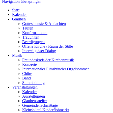
Navigation überspringen
Start
Kalender
Glauben
Gottesdienste & Andachten
Taufen
Konfirmationen
Trauungen
Beerdigungen
Offene Kirche / Raum der Stille
Interreligiöser Dialog
Musik
Freundeskreis der Kirchenmusik
Konzerte
Internationaler Eimsbütteler Orgelsommer
Chöre
Band
Stimmbildung
Veranstaltungen
Kalender
Ausstellungen
Glaubensatelier
Gemeindenachmittage
Kleinsbüttel Kinder­flohmarkt