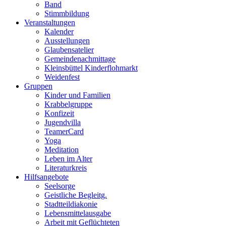
Band
Stimmbildung
Veranstaltungen
Kalender
Ausstellungen
Glaubensatelier
Gemeindenachmittage
Kleinsbüttel Kinder­flohmarkt
Weidenfest
Gruppen
Kinder und Familien
Krabbelgruppe
Konfizeit
Jugendvilla
TeamerCard
Yoga
Meditation
Leben im Alter
Literaturkreis
Hilfsangebote
Seelsorge
Geistliche Begleitg.
Stadtteildiakonie
Lebensmittelausgabe
Arbeit mit Geflüchteten