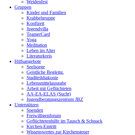
Weidenfest
Gruppen
Kinder und Familien
Krabbelgruppe
Konfizeit
Jugendvilla
TeamerCard
Yoga
Meditation
Leben im Alter
Literaturkreis
Hilfsangebote
Seelsorge
Geistliche Begleitg.
Stadtteildiakonie
Lebensmittelausgabe
Arbeit mit Geflüchteten
AA-EA-ELAS (Sucht)
Jugendberatungs­zentrum JBZ
Unterstützen
Spenden
Freiwilligenforum
Geflüchtetenhilfe im Tausch & Schnack
Kirchen-Eintritt
Wissenswertes zur Kirchensteuer