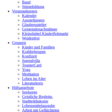
Band
Stimmbildung
Veranstaltungen
Kalender
Ausstellungen
Glaubensatelier
Gemeindenachmittage
Kleinsbüttel Kinder­flohmarkt
Weidenfest
Gruppen
Kinder und Familien
Krabbelgruppe
Konfizeit
Jugendvilla
TeamerCard
Yoga
Meditation
Leben im Alter
Literaturkreis
Hilfsangebote
Seelsorge
Geistliche Begleitg.
Stadtteildiakonie
Lebensmittelausgabe
Arbeit mit Geflüchteten