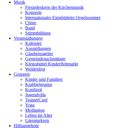
Musik
Freundeskreis der Kirchenmusik
Konzerte
Internationaler Eimsbütteler Orgelsommer
Chöre
Band
Stimmbildung
Veranstaltungen
Kalender
Ausstellungen
Glaubensatelier
Gemeindenachmittage
Kleinsbüttel Kinder­flohmarkt
Weidenfest
Gruppen
Kinder und Familien
Krabbelgruppe
Konfizeit
Jugendvilla
TeamerCard
Yoga
Meditation
Leben im Alter
Literaturkreis
Hilfsangebote