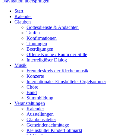
Navigation überspringen
Start
Kalender
Glauben
Gottesdienste & Andachten
Taufen
Konfirmationen
Trauungen
Beerdigungen
Offene Kirche / Raum der Stille
Interreligiöser Dialog
Musik
Freundeskreis der Kirchenmusik
Konzerte
Internationaler Eimsbütteler Orgelsommer
Chöre
Band
Stimmbildung
Veranstaltungen
Kalender
Ausstellungen
Glaubensatelier
Gemeindenachmittage
Kleinsbüttel Kinder­flohmarkt