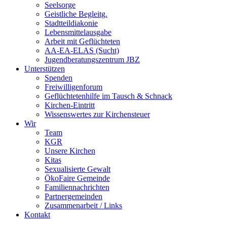
Seelsorge
Geistliche Begleitg.
Stadtteildiakonie
Lebensmittelausgabe
Arbeit mit Geflüchteten
AA-EA-ELAS (Sucht)
Jugendberatungs­zentrum JBZ
Unterstützen
Spenden
Freiwilligenforum
Geflüchtetenhilfe im Tausch & Schnack
Kirchen-Eintritt
Wissenswertes zur Kirchensteuer
Wir
Team
KGR
Unsere Kirchen
Kitas
Sexualisierte Gewalt
ÖkoFaire Gemeinde
Familiennachrichten
Partnergemeinden
Zusammenarbeit / Links
Kontakt