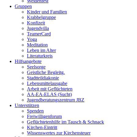
Weidenfest
Gruppen
Kinder und Familien
Krabbelgruppe
Konfizeit
Jugendvilla
TeamerCard
Yoga
Meditation
Leben im Alter
Literaturkreis
Hilfsangebote
Seelsorge
Geistliche Begleitg.
Stadtteildiakonie
Lebensmittelausgabe
Arbeit mit Geflüchteten
AA-EA-ELAS (Sucht)
Jugendberatungs­zentrum JBZ
Unterstützen
Spenden
Freiwilligenforum
Geflüchtetenhilfe im Tausch & Schnack
Kirchen-Eintritt
Wissenswertes zur Kirchensteuer