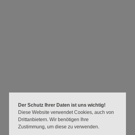
Hier sind noch mehr Infos
Am Sonntag, 28. August 2022 startet um 9.30 Uhr der
10.Interreligiöse Frauenbegegnungstag. Frieden ist
möglich.
Was bedeutet Frieden? Wann beginnt Frieden und wo
endet er? Welche Antworten bieten die Religionen auf die
Frage nach Frieden? Angesichts von Krieg und
humanitären Krisen machen Frauen sich stark für den
Weltfrieden.
Das Interreligiöse Frauennetzwerk lädt ein zu verschieden
Sternwegen. In Eimsbüttel sind die Christuskirche und die
Fazl-e-Omar Moschee in der Wieckstraße beteiligt. Am
Der Schutz Ihrer Daten ist uns wichtig!
Ende des Sternweges treffen sich alle Routen im
Diese Website verwendet Cookies, auch von
Islamischen Zentrum an der Alster. Information und
Drittanbietern. Wir benötigen Ihre
Anmeldung unbedingt erforderlich.
Zustimmung, um diese zu verwenden.