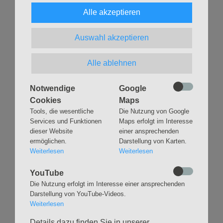
INFORMATION UND ANMELDUNG
Alle akzeptieren
Auswahl akzeptieren
Alle ablehnen
Event-Link auf Facebook
Notwendige
Google
Cookies
Maps
Tools, die wesentliche
Die Nutzung von Google
Services und Funktionen
Maps erfolgt im Interesse
Zurück
dieser Website
einer ansprechenden
ermöglichen.
Darstellung von Karten.
Weiterlesen
Weiterlesen
YouTube
Die Nutzung erfolgt im Interesse einer ansprechenden
Darstellung von YouTube-Videos.
Navigation
GLAUBEN
MUSIK
Weiterlesen
überspringen
Gottesdienste &
Freundeskreis der
Details dazu finden Sie in unserer